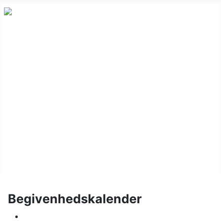
Nyheder
Holdskak
Vinterturnering
Kalender
Om klubben
Juniorskak
Links
Billeder
Begivenhedskalender