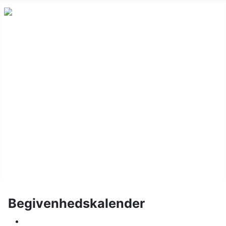
Nyheder
Holdskak
Vinterturnering
Kalender
Om klubben
Juniorskak
Links
Billeder
Begivenhedskalender