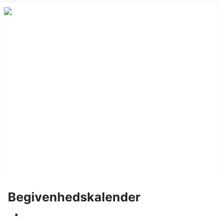
Nyheder
Holdskak
Vinterturnering
Kalender
Om klubben
Juniorskak
Links
Billeder
Begivenhedskalender